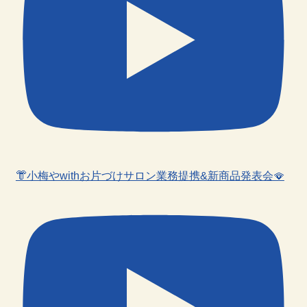
👘小梅やwithお片づけサロン業務提携&新商品発表会🪭