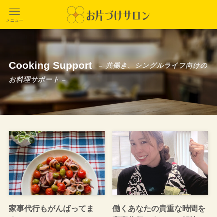
メニュー
Cooking Support
– 共働き、シングルライフ向けの
お料理サポート –
家事代行もがんばってま
働くあなたの貴重な時間を