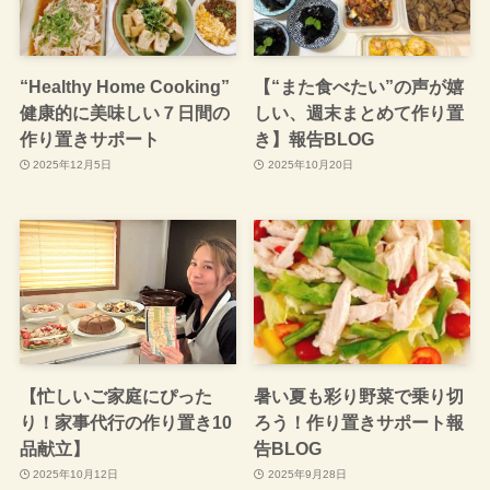
“Healthy Home Cooking”
【“また食べたい”の声が嬉
健康的に美味しい７日間の
しい、週末まとめて作り置
作り置きサポート
き】報告BLOG
2025年12月5日
2025年10月20日
【忙しいご家庭にぴった
暑い夏も彩り野菜で乗り切
り！家事代行の作り置き10
ろう！作り置きサポート報
品献立】
告BLOG
2025年10月12日
2025年9月28日