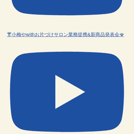
👘小梅やwithお片づけサロン業務提携&新商品発表会🪭