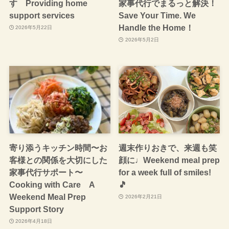
す Providing home
家事代行でまるっと解決！
support services
Save Your Time. We
Handle the Home！
2026年5月22日
2026年5月2日
寄り添うキッチン時間〜お
週末作りおきで、来週も笑
客様との関係を大切にした
顔に♩Weekend meal prep
家事代行サポート〜
for a week full of smiles!
Cooking with Care A
🎵
Weekend Meal Prep
2026年2月21日
Support Story
2026年4月18日