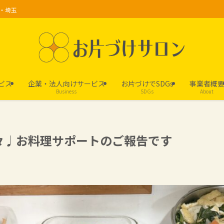
京・埼玉
ビス
企業・法人向けサービス
お片づけでSDGs
事業者概
Business
SDGs
About
々♩お料理サポートのご報告です