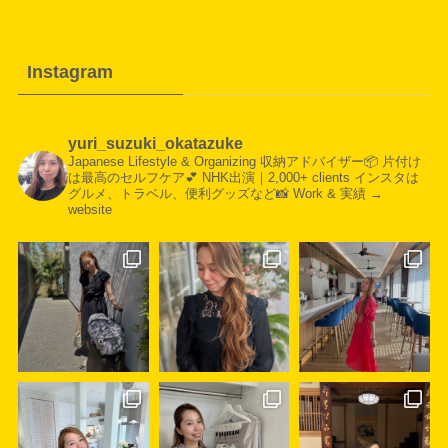
Instagram
yuri_suzuki_okatazuke
Japanese Lifestyle & Organizing
収納アドバイザー📦
片付け
は最高のセルフケア💕
NHK出演｜2,000+ clients
インスタは
グルメ、トラベル、便利グッズなど📸
Work & 実績 →
website