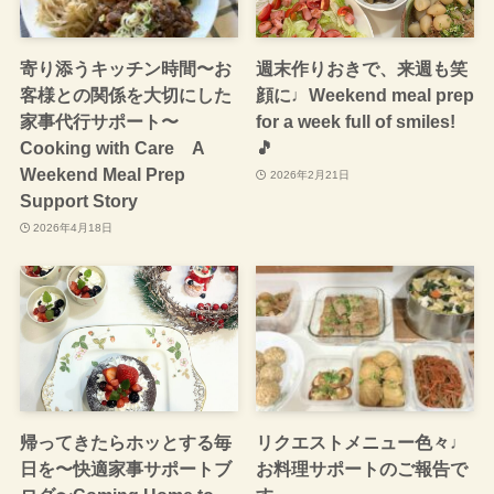
寄り添うキッチン時間〜お
週末作りおきで、来週も笑
客様との関係を大切にした
顔に♩Weekend meal prep
家事代行サポート〜
for a week full of smiles!
Cooking with Care A
🎵
Weekend Meal Prep
2026年2月21日
Support Story
2026年4月18日
帰ってきたらホッとする毎
リクエストメニュー色々♩
日を〜快適家事サポートブ
お料理サポートのご報告で