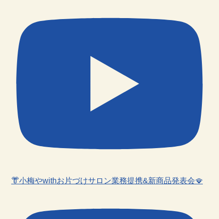
👘小梅やwithお片づけサロン業務提携&新商品発表会🪭