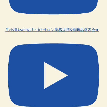
👘小梅やwithお片づけサロン業務提携&新商品発表会🪭