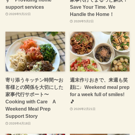
support services
Save Your Time. We
Handle the Home！
2026年5月22日
2026年5月2日
寄り添うキッチン時間〜お
週末作りおきで、来週も笑
客様との関係を大切にした
顔に♩Weekend meal prep
家事代行サポート〜
for a week full of smiles!
Cooking with Care A
🎵
Weekend Meal Prep
2026年2月21日
Support Story
2026年4月18日