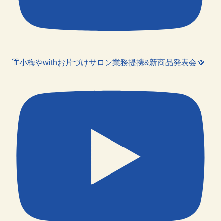
👘小梅やwithお片づけサロン業務提携&新商品発表会🪭