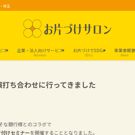
京・埼玉
ビス
企業・法人向けサービス
お片づけでSDGs
事業者概
Business
SDGs
About
演打ち合わせに行ってきました
りそな銀行様とのコラボで
片付けセミナー
を開催することとなりました。