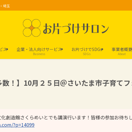
京・埼玉
ビス
企業・法人向けサービス
お片づけでSDGs
事業者概
Business
SDGs
About
数！】10月２５日＠さいたま市子育てフォー
文化創造館さくらめいとでも講演行います！皆様の参加お待ち
on.com/?p=14099