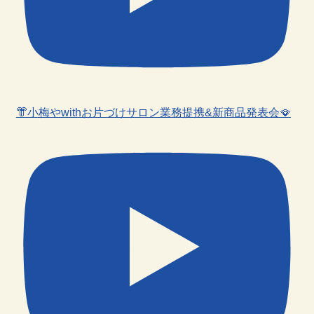
👘小梅やwithお片づけサロン業務提携&新商品発表会🪭