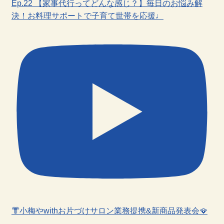
Ep.22 【家事代行ってどんな感じ？】毎日のお悩み解
決！お料理サポートで子育て世帯を応援♩
👘小梅やwithお片づけサロン業務提携&新商品発表会🪭