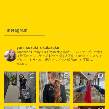
Instagram
yuri_suzuki_okatazuke
Japanese Lifestyle & Organizing
収納アドバイザー📦
片付け
は最高のセルフケア💕
NHK出演｜2,000+ clients
インスタは
グルメ、トラベル、便利グッズなど📸
Work & 実績 →
website