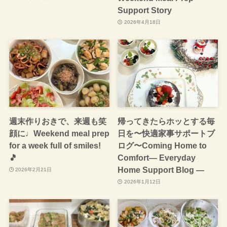
Support Story
2026年4月18日
週末作りおきで、来週も笑
帰ってきたらホッとする毎
顔に♩Weekend meal prep
日を〜快適家事サポートブ
for a week full of smiles!
ログ〜Coming Home to
🎵
Comfort— Everyday
Home Support Blog —
2026年2月21日
2026年1月12日