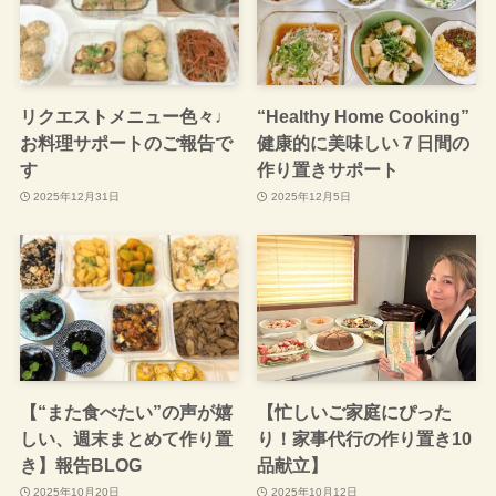
リクエストメニュー色々♩
“Healthy Home Cooking”
お料理サポートのご報告で
健康的に美味しい７日間の
す
作り置きサポート
2025年12月31日
2025年12月5日
【“また食べたい”の声が嬉
【忙しいご家庭にぴった
しい、週末まとめて作り置
り！家事代行の作り置き10
き】報告BLOG
品献立】
2025年10月20日
2025年10月12日