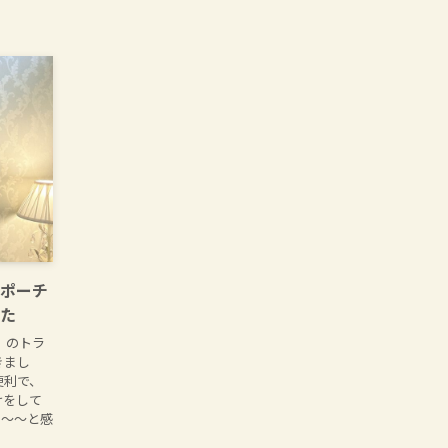
ポーチ
た
」のトラ
きまし
便利で、
けをして
う〜〜と感