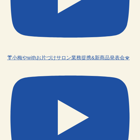
👘小梅やwithお片づけサロン業務提携&新商品発表会🪭