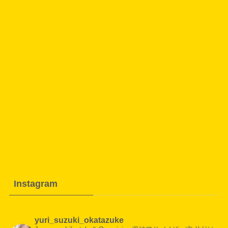
Instagram
yuri_suzuki_okatazuke