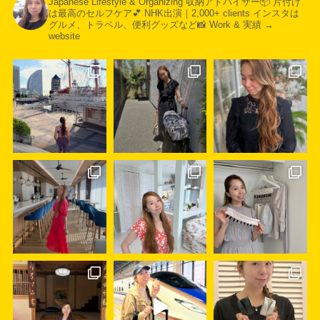
Japanese Lifestyle & Organizing
収納アドバイザー📦
片付け
は最高のセルフケア💕
NHK出演｜2,000+ clients
インスタは
グルメ、トラベル、便利グッズなど📸
Work & 実績 →
website