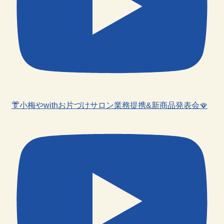
👘小梅やwithお片づけサロン業務提携&新商品発表会🪭