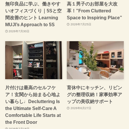
無印良品に学ぶ、働きやす
高１男子のお部屋を大改
いオフィスづくり｜5Sと空
革！”From Cluttered
間改善のヒント Learning
Space to Inspiring Place”
MUJI’s Approach to 5S
2026年7月25日
2026年7月30日
片付けは最高のセルフケ
育休中にキッチン、リビン
ア！玄関から始まる心地よ
グの整理収納！家事効率ア
い暮らし♩Decluttering Is
ップの美収納サポート
the Ultimate Self-Care A
2026年6月27日
Comfortable Life Starts at
the Front Door
2026年7月18日