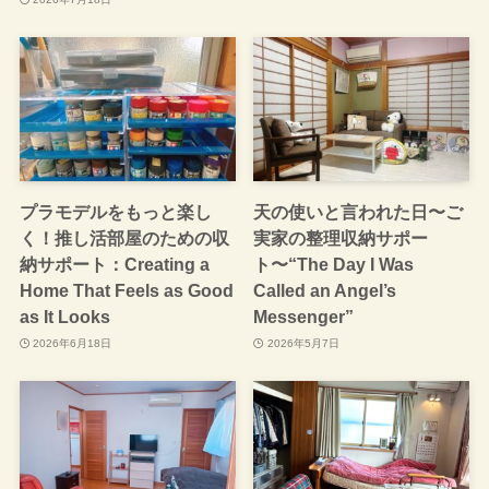
プラモデルをもっと楽し
天の使いと言われた日〜ご
く！推し活部屋のための収
実家の整理収納サポー
納サポート：Creating a
ト〜“The Day I Was
Home That Feels as Good
Called an Angel’s
as It Looks
Messenger”
2026年6月18日
2026年5月7日