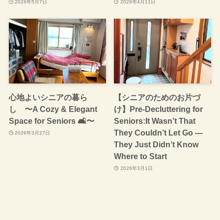
2026年5月7日
2026年4月11日
心地よいシニアの暮ら
【シニアのためのお片づ
し 〜A Cozy & Elegant
け】Pre-Decluttering for
Space for Seniors 🛋️〜
Seniors:It Wasn’t That
They Couldn’t Let Go —
2026年3月27日
They Just Didn’t Know
Where to Start
2026年3月1日