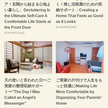
ア！玄関から始まる心地よ
く！推し活部屋のための収
い暮らし♩Decluttering Is
納サポート：Creating a
the Ultimate Self-Care A
Home That Feels as Good
Comfortable Life Starts at
as It Looks
the Front Door
2026年6月18日
2026年7月18日
天の使いと言われた日〜ご
ご実家の片付けで人生をも
実家の整理収納サポー
っと快適に/Making Life
ト〜“The Day I Was
More Comfortable by
Called an Angel’s
Organizing Your Parents’
Messenger”
Home