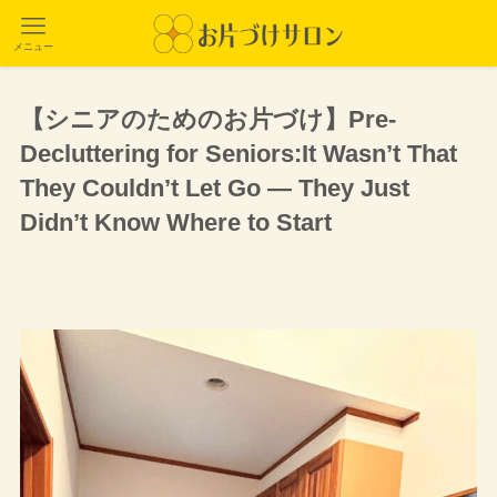
メニュー
【シニアのためのお片づけ】Pre-
Decluttering for Seniors:It Wasn’t That
They Couldn’t Let Go — They Just
Didn’t Know Where to Start